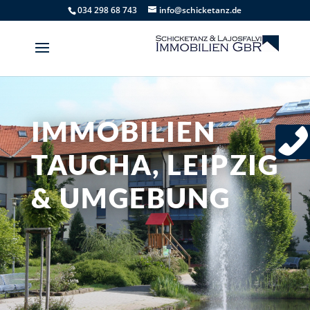
034 298 68 743
info@schicketanz.de
IMMOBILIEN
TAUCHA, LEIPZIG
& UMGEBUNG