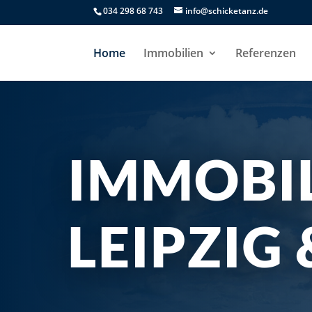
034 298 68 743
info@schicketanz.de
Home
Immobilien
Referenzen
IMMOBI
LEIPZIG