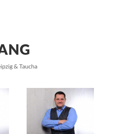
LANG
eipzig & Taucha