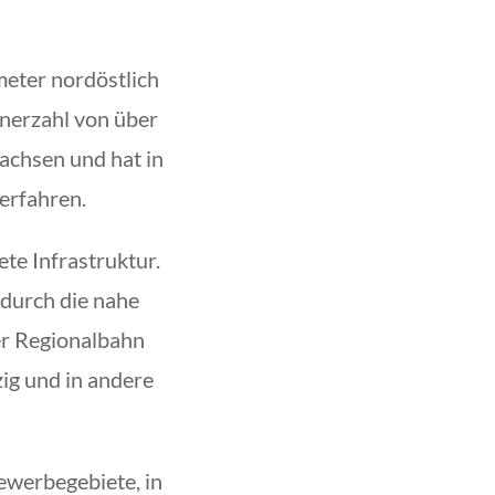
meter nordöstlich
hnerzahl von über
achsen und hat in
erfahren.
ete Infrastruktur.
 durch die nahe
er Regionalbahn
zig und in andere
ewerbegebiete, in