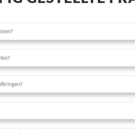
isten?
ufen?
aufbringen?