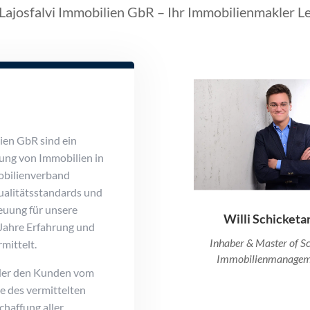
Lajosfalvi Immobilien GbR – Ihr Immobilienmakler L
lien GbR sind ein
lung von Immobilien in
mobilienverband
ualitätsstandards und
euung für unsere
Willi Schicketa
 Jahre Erfahrung und
Inhaber & Master of S
mittelt.
Immobilienmanagem
 der den Kunden vom
e des vermittelten
chaffung aller