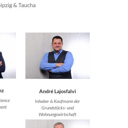
eipzig & Taucha
nz
André Lajosfalvi
cience
Inhaber & Kaufmann der
ent
Grundstücks- und
Wohnungswirtschaft