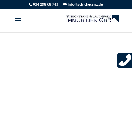
034 298 68 743
info@schicketanz.de