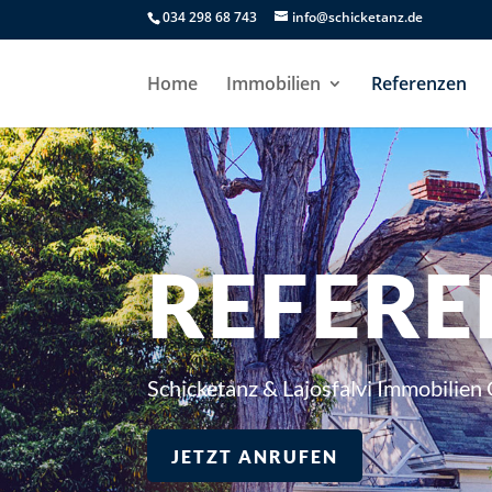
034 298 68 743
info@schicketanz.de
Home
Immobilien
Referenzen
REFERE
Schicketanz & Lajosfalvi Immobilien
JETZT ANRUFEN