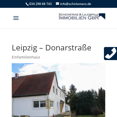
034 298 68 743
info@schicketanz.de
Leipzig – Donarstraße
Einfamilienhaus