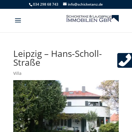
034 298 68 743
info@schicketanz.de
Leipzig – Hans-Scholl-
Straße
Villa