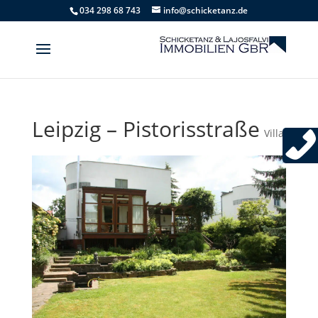
034 298 68 743
info@schicketanz.de
Leipzig – Pistorisstraße
Villa