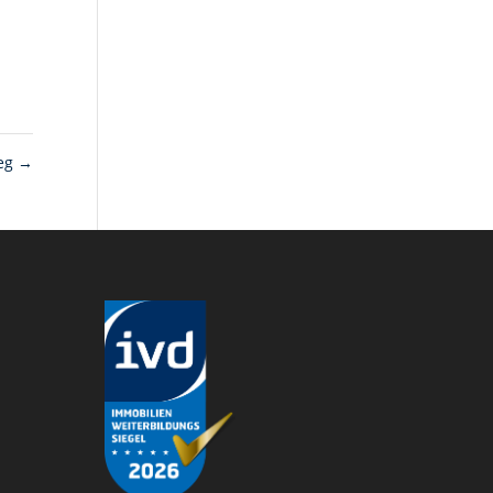
weg
→