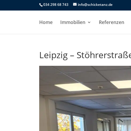
034 298 68 743
info@schicketanz.de
Home
Immobilien
Referenzen
Leipzig – Stöhrerstra