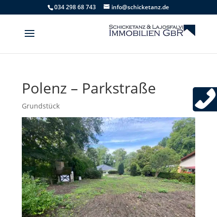
034 298 68 743
info@schicketanz.de
Polenz – Parkstraße
Grundstück