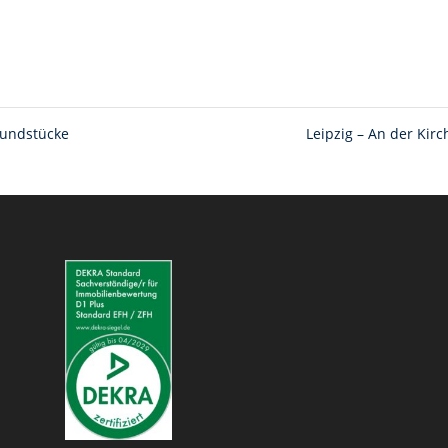
rundstücke
Leipzig – An der Kir