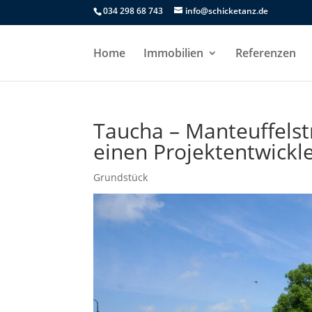
034 298 68 743
info@schicketanz.de
Home
Immobilien
Referenzen
Taucha – Manteuffels
einen Projektentwickl
Grundstück