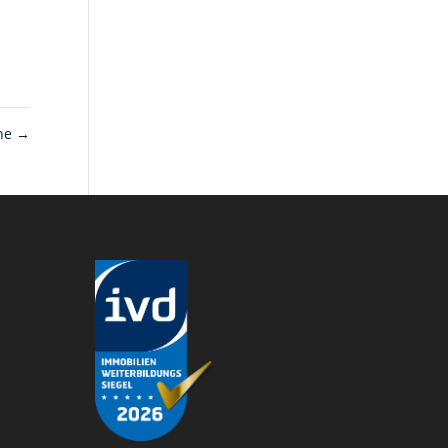
che
→