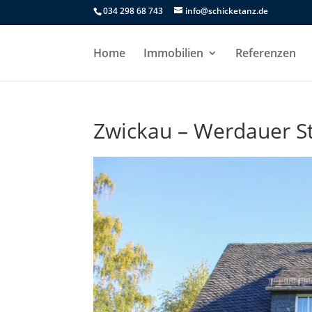
034 298 68 743
info@schicketanz.de
Home
Immobilien
Referenzen
Zwickau – Werdauer S