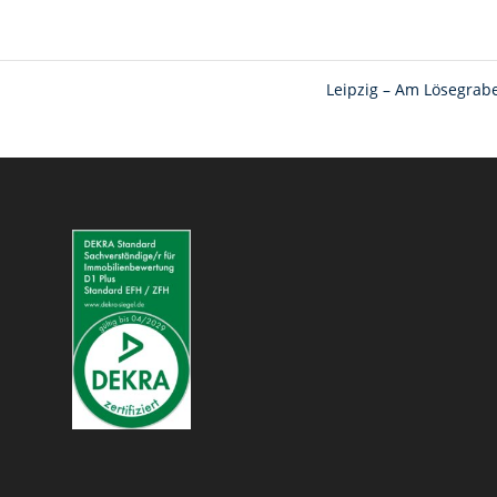
Leipzig – Am Lösegra