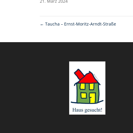
21. März 2024
←
Taucha – Ernst-Moritz-Arndt-Straße