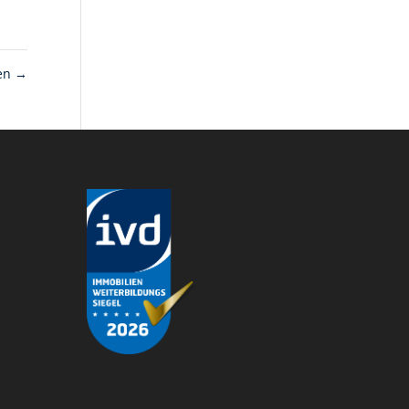
ben
→