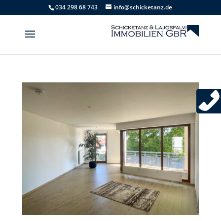
034 298 68 743
info@schicketanz.de