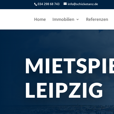
034 298 68 743
info@schicketanz.de
Home
Immobilien
Referenzen
MIETSPI
LEIPZIG