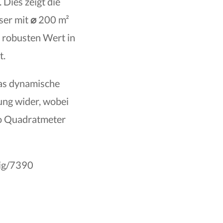
 Dies zeigt die
ser mit
⌀
200 m²
 robusten Wert in
t.
das dynamische
ung wider, wobei
ro Quadratmeter
zig/7390