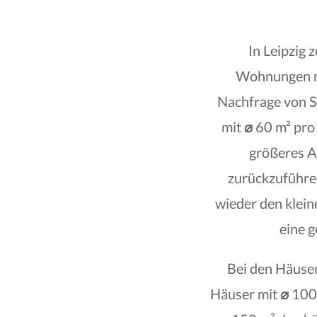
In Leipzig 
Wohnungen 
Nachfrage von S
mit
⌀
60 m² pro
größeres A
zurückzuführe
wieder den kle
eine 
Bei den Häuser
Häuser mit
⌀
100