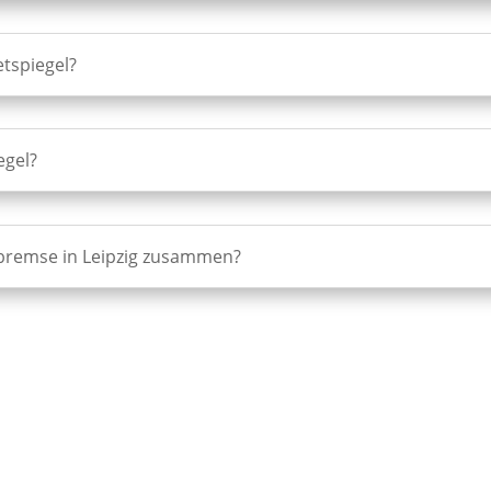
etspiegel?
egel?
sbremse in Leipzig zusammen?