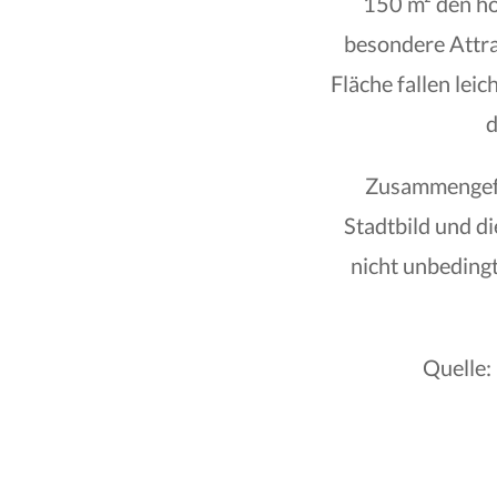
150 m² den h
besondere Attra
Fläche fallen leic
d
Zusammengefas
Stadtbild und d
nicht unbeding
Quelle: