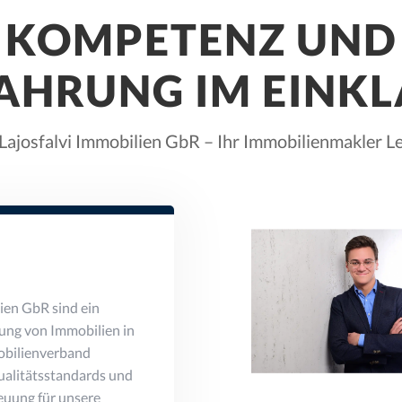
KOMPETENZ UND
AHRUNG IM EINK
Lajosfalvi Immobilien GbR – Ihr Immobilienmakler L
lien GbR sind ein
lung von Immobilien in
mobilienverband
ualitätsstandards und
euung für unsere