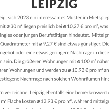
LEIPZIG
zeigt sich 2023 ein interessantes Muster im Mietspieg
mit
⌀
30 m² liegen preislich bei
⌀
10,27 € pro m², was
ingles oder jungen Berufstätigen hindeutet. Mitte
 Quadratmeter mit
⌀
9,27 € sind etwas günstiger. Die
ngebot oder eine etwas geringere Nachfrage in diese
n sein. Die größeren Wohnungen mit
⌀
100 m² nähern
ineren Wohnungen und werden zu
⌀
10,92 € pro m² an
gestiegene Nachfrage nach solchen Wohnräumen hind
n verzeichnet Leipzig ebenfalls eine bemerkenswerte
 m² Fläche kosten
⌀
12,93 € pro m², während mittel