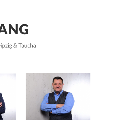
LANG
eipzig & Taucha